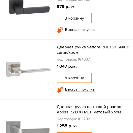
979 р.
/кт.
В корзину
Быстрая покупка
Дверная ручка Vettore R06.130 SN/CP
сатин/хром
Код товара: 164037
1'047 р.
/кт.
В корзину
Быстрая покупка
Дверная ручка на тонкой розетке
Abriss R21.170 MCP матовый хром
Код товара: 163702
1'255 р.
/кт.