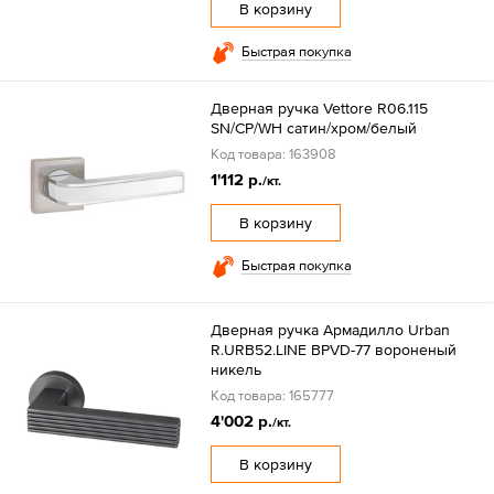
В корзину
Быстрая покупка
Дверная ручка Vettore R06.115
SN/CP/WH сатин/хром/белый
Код товара: 163908
1'112 р.
/кт.
В корзину
Быстрая покупка
Дверная ручка Армадилло Urban
R.URB52.LINE BPVD-77 вороненый
никель
Код товара: 165777
4'002 р.
/кт.
В корзину