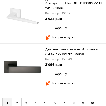
Армадилло Urban Slim K.USS52.MORI
WH-19 белая
Код товара: 165821
3'022 р.
/кт.
В корзину
Быстрая покупка
Дверная ручка на тонкой розетке
Abriss R50.150 GR графит
Код товара: 163549
3'096 р.
/кт.
В корзину
Быстрая покупка
1
2
3
4
5
6
7
8
9
10