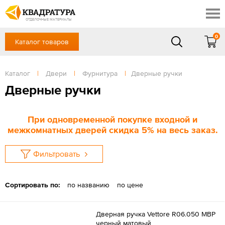
Сочи
Профи
Акции
ОТДЕЛОЧНЫЕ МАТЕРИАЛЫ
Готовые решения
0
Каталог товаров
+7 918 999 1656
Доставка и оплата
Контакты
в будние дни — с 9.00 до 19.00,
Сб, Вс — выходной
Каталог
|
Двери
|
Фурнитура
|
Дверные ручки
Отзывы
ЗАКАЗАТЬ ЗВОНОК
Дверные ручки
Вход
/
Регистрация
При одновременной покупке входной и
межкомнатных дверей скидка 5% на весь заказ.
Фильтровать
Сортировать по:
по названию
по цене
Дверная ручка Vettore R06.050 MBP
черный матовый