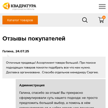
Сочи
Профи
Акции
ОТДЕЛОЧНЫЕ МАТЕРИАЛЫ
Готовые решения
0
Каталог товаров
+7 918 999 1656
Доставка и оплата
Контакты
в будние дни — с 9.00 до 19.00,
Сб, Вс — выходной
Отзывы покупателей
Отзывы
ЗАКАЗАТЬ ЗВОНОК
Вход
/
Регистрация
Галина
,
24.07.25
Отличные продавцы! Ассортимент товара большой. При поиске
подходящих товаров помогли подобрать все что нам нужно.
Доставка организована . Спасибо отдельное менеджеру Сергею.
Администрация
Галина, спасибо за отзыв! Вы прекрасно
сформулировали суть нашего подхода: не просто
предложить большой выбор, а помочь в нём
сориентироваться и найти идеальное решение.