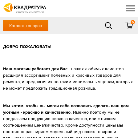
Сочи
Профи
Акции
ОТДЕЛОЧНЫЕ МАТЕРИАЛЫ
Готовые решения
0
Каталог товаров
+7 918 999 1656
Доставка и оплата
Контакты
в будние дни — с 9.00 до 19.00,
Сб, Вс — выходной
ДОБРО ПОЖАЛОВАТЬ!
Отзывы
ЗАКАЗАТЬ ЗВОНОК
Вход
/
Регистрация
Наш магазин работает для Вас
- наших любимых клиентов -
расширяя ассортимент полезных и красивых товаров для
ремонта, и предлагая их по таким минимальным ценам, которых
не может предложить традиционная розница.
Мы хотим, чтобы вы могли себе позволить сделать ваш дом
уютным - красиво и качественно.
Именно поэтому мы не
предлагаем продукцию низкого качества, или с низким
соотношением цена/качество. Кроме доступности цены мы
постоянно расширяем модельный ряд наших товаров и