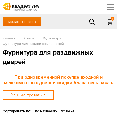
Сочи
Профи
Акции
ОТДЕЛОЧНЫЕ МАТЕРИАЛЫ
Готовые решения
0
Каталог товаров
+7 918 999 1656
Доставка и оплата
Контакты
в будние дни — с 9.00 до 19.00,
Сб, Вс — выходной
Каталог
|
Двери
|
Фурнитура
|
Отзывы
Фурнитура для раздвижных дверей
ЗАКАЗАТЬ ЗВОНОК
Фурнитура для раздвижных
Вход
/
Регистрация
дверей
При одновременной покупке входной и
межкомнатных дверей скидка 5% на весь заказ.
Фильтровать
Сортировать по:
по названию
по цене