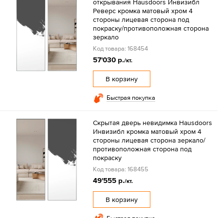
открывания Hausdoors Инвизибл
Реверс кромка матовый хром 4
стороны лицевая сторона под
покраску/противоположная сторона
зеркало
Код товара: 168454
57'030 р.
/кт.
В корзину
Быстрая покупка
Скрытая дверь невидимка Hausdoors
Инвизибл кромка матовый хром 4
стороны лицевая сторона зеркало/
противоположная сторона под
покраску
Код товара: 168455
49'555 р.
/кт.
В корзину