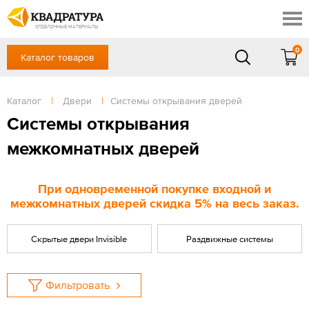
Сочи
Профи
Акции
ОТДЕЛОЧНЫЕ МАТЕРИАЛЫ
Готовые решения
0
Каталог товаров
+7 918 999 1656
Доставка и оплата
Контакты
в будние дни — с 9.00 до 19.00,
Сб, Вс — выходной
Каталог
|
Двери
|
Системы открывания дверей
Отзывы
ЗАКАЗАТЬ ЗВОНОК
Системы открывания
Вход
/
Регистрация
межкомнатных дверей
При одновременной покупке входной и
межкомнатных дверей скидка 5% на весь заказ.
Скрытые двери Invisible
Раздвижные системы
Фильтровать