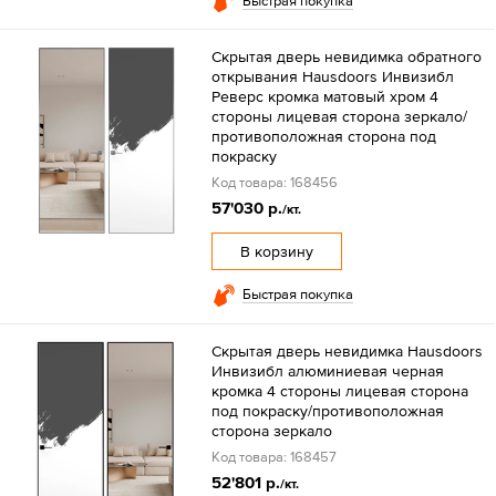
Быстрая покупка
Скрытая дверь невидимка обратного
открывания Hausdoors Инвизибл
Реверс кромка матовый хром 4
стороны лицевая сторона зеркало/
противоположная сторона под
покраску
Код товара: 168456
57'030 р.
/кт.
В корзину
Быстрая покупка
Скрытая дверь невидимка Hausdoors
Инвизибл алюминиевая черная
кромка 4 стороны лицевая сторона
под покраску/противоположная
сторона зеркало
Код товара: 168457
52'801 р.
/кт.