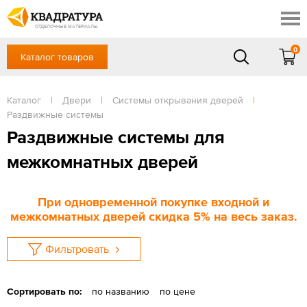
Сочи
Профи
Акции
ОТДЕЛОЧНЫЕ МАТЕРИАЛЫ
Готовые решения
0
Каталог товаров
+7 918 999 1656
Доставка и оплата
Контакты
в будние дни — с 9.00 до 19.00,
Сб, Вс — выходной
Каталог
|
Двери
|
Системы открывания дверей
|
Отзывы
Раздвижные системы
ЗАКАЗАТЬ ЗВОНОК
Раздвижные системы для
Вход
/
Регистрация
межкомнатных дверей
При одновременной покупке входной и
межкомнатных дверей скидка 5% на весь заказ.
Фильтровать
Сортировать по:
по названию
по цене