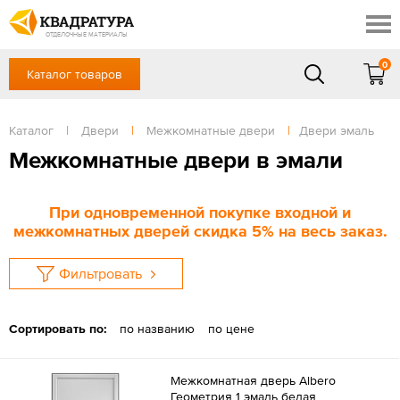
Сочи
Профи
Акции
ОТДЕЛОЧНЫЕ МАТЕРИАЛЫ
Готовые решения
0
Каталог товаров
+7 918 999 1656
Доставка и оплата
Контакты
в будние дни — с 9.00 до 19.00,
Сб, Вс — выходной
Каталог
|
Двери
|
Межкомнатные двери
|
Двери эмаль
Отзывы
ЗАКАЗАТЬ ЗВОНОК
Межкомнатные двери в эмали
Вход
/
Регистрация
При одновременной покупке входной и
межкомнатных дверей скидка 5% на весь заказ.
Фильтровать
Сортировать по:
по названию
по цене
Межкомнатная дверь Albero
Геометрия 1 эмаль белая