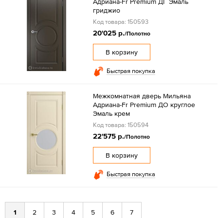
Адриана-Fr Premium ДГ Эмаль
гриджио
Код товара: 150593
20'025 р.
/Полотно
В корзину
Быстрая покупка
Межкомнатная дверь Мильяна
Адриана-Fr Premium ДО круглое
Эмаль крем
Код товара: 150594
22'575 р.
/Полотно
В корзину
Быстрая покупка
1
2
3
4
5
6
7