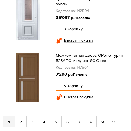
эмаль
Код товара: 142594
35'097 р.
/Полотно
В корзину
Быстрая покупка
Межкомнатная дверь OPorte Турин
523АПС Молдинг SC Орех
Код товара: 147504
7'290 р.
/Полотно
В корзину
Быстрая покупка
1
2
3
4
5
6
7
8
9
10