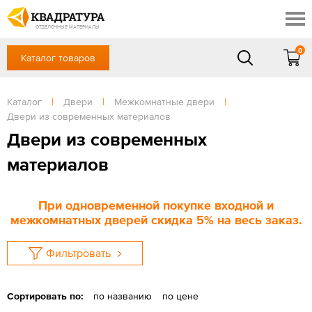
Сочи
Профи
Акции
ОТДЕЛОЧНЫЕ МАТЕРИАЛЫ
Готовые решения
0
Каталог товаров
+7 918 999 1656
Доставка и оплата
Контакты
в будние дни — с 9.00 до 19.00,
Сб, Вс — выходной
Каталог
|
Двери
|
Межкомнатные двери
|
Отзывы
Двери из современных материалов
ЗАКАЗАТЬ ЗВОНОК
Двери из современных
Вход
/
Регистрация
материалов
При одновременной покупке входной и
межкомнатных дверей скидка 5% на весь заказ.
Фильтровать
Сортировать по:
по названию
по цене