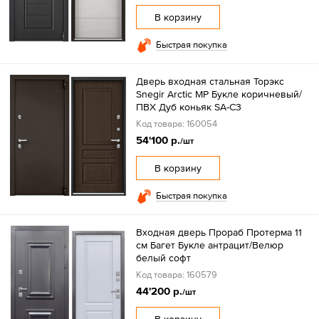
В корзину
Быстрая покупка
Дверь входная стальная Торэкс
Snegir Arctic МР Букле коричневый/
ПВХ Дуб коньяк SA-С3
Код товара: 160054
54'100 р.
/шт
В корзину
Быстрая покупка
Входная дверь Прораб Протерма 11
см Багет Букле антрацит/Велюр
белый софт
Код товара: 160579
44'200 р.
/шт