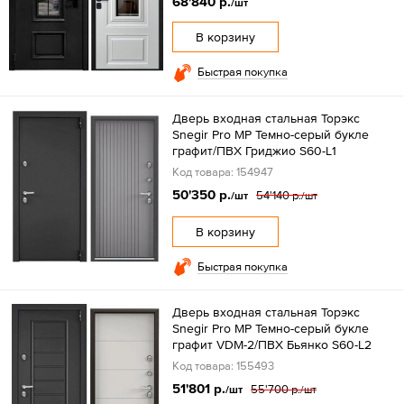
68'840 р.
/шт
В корзину
Быстрая покупка
Дверь входная стальная Торэкс
Snegir Pro MP Темно-серый букле
графит/ПВХ Гриджио S60-L1
Код товара: 154947
50'350 р.
54'140 р.
/шт
/шт
В корзину
Быстрая покупка
Дверь входная стальная Торэкс
Snegir Pro MP Темно-серый букле
графит VDM-2/ПВХ Бьянко S60-L2
Код товара: 155493
51'801 р.
55'700 р.
/шт
/шт