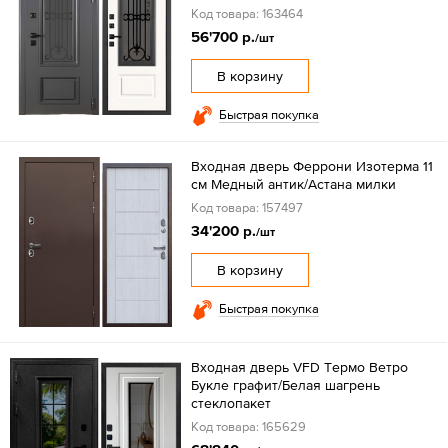
Код товара: 163464
56'700 р.
/шт
В корзину
Быстрая покупка
Входная дверь Феррони Изотерма 11
см Медный антик/Астана милки
Код товара: 157497
34'200 р.
/шт
В корзину
Быстрая покупка
Входная дверь VFD Tермо Ветро
Букле графит/Белая шагрень
стеклопакет
Код товара: 165629