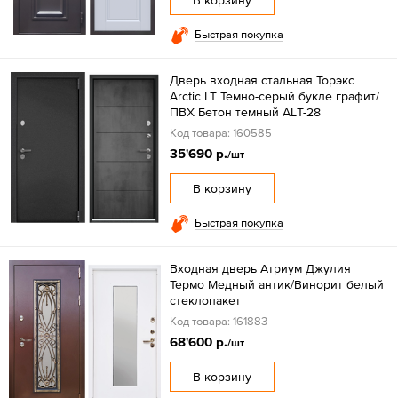
В корзину
Быстрая покупка
Дверь входная стальная Торэкс
Arctic LT Темно-серый букле графит/
ПВХ Бетон темный АLТ-28
Код товара: 160585
35'690 р.
/шт
В корзину
Быстрая покупка
Входная дверь Атриум Джулия
Термо Медный антик/Винорит белый
стеклопакет
Код товара: 161883
68'600 р.
/шт
В корзину