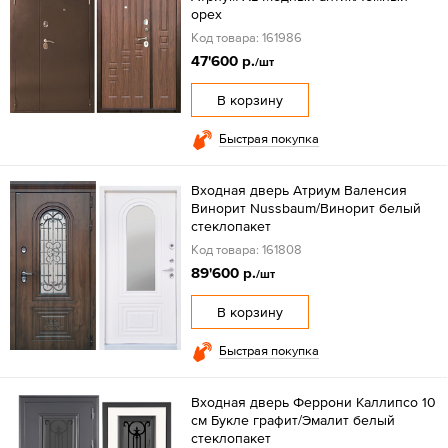
орех
Код товара: 161986
47'600 р.
/шт
В корзину
Быстрая покупка
Входная дверь Атриум Валенсия
Винорит Nussbaum/Винорит белый
стеклопакет
Код товара: 161808
89'600 р.
/шт
В корзину
Быстрая покупка
Входная дверь Феррони Каллипсо 10
см Букле графит/Эмалит белый
стеклопакет