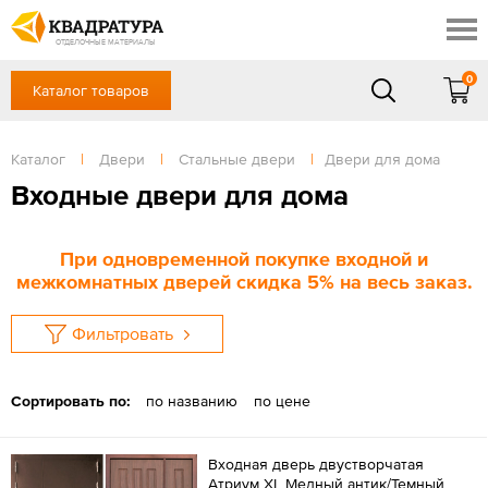
Сочи
Профи
Акции
ОТДЕЛОЧНЫЕ МАТЕРИАЛЫ
Готовые решения
0
Каталог товаров
+7 918 999 1656
Доставка и оплата
Контакты
в будние дни — с 9.00 до 19.00,
Сб, Вс — выходной
Каталог
|
Двери
|
Стальные двери
|
Двери для дома
Отзывы
ЗАКАЗАТЬ ЗВОНОК
Входные двери для дома
Вход
/
Регистрация
При одновременной покупке входной и
межкомнатных дверей скидка 5% на весь заказ.
Фильтровать
Сортировать по:
по названию
по цене
Входная дверь двустворчатая
Атриум XL Медный антик/Темный