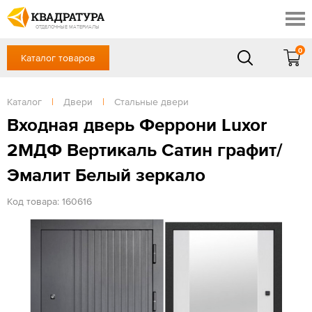
Сочи
Профи
Акции
ОТДЕЛОЧНЫЕ МАТЕРИАЛЫ
Готовые решения
0
Каталог товаров
+7 918 999 1656
Доставка и оплата
Контакты
в будние дни — с 9.00 до 19.00,
Сб, Вс — выходной
Каталог
|
Двери
|
Стальные двери
Отзывы
ЗАКАЗАТЬ ЗВОНОК
Входная дверь Феррони Luxor
Вход
/
Регистрация
2МДФ Вертикаль Сатин графит/
Эмалит Белый зеркало
Код товара: 160616