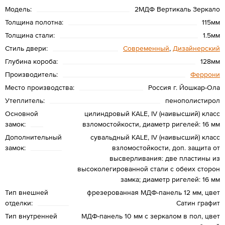
Модель:
2МДФ Вертикаль Зеркало
Толщина полотна:
115мм
Толщина стали:
1.5мм
Стиль двери:
Современный
,
Дизайнерский
Глубина короба:
128мм
Производитель:
Феррони
Место производства:
Россия г. Йошкар-Ола
Утеплитель:
пенополистирол
Основной
цилиндровый KALE, IV (наивысший) класс
замок:
взломостойкости, диаметр ригелей: 16 мм
Дополнительный
сувальдный KALE, IV (наивысший) класс
замок:
взломостойкости, доп. защита от
высверливания: две пластины из
высоколегированной стали с обеих сторон
замка; диаметр ригелей: 16 мм
Тип внешней
фрезерованная МДФ-панель 12 мм, цвет
отделки:
Сатин графит
Тип внутренней
МДФ-панель 10 мм с зеркалом в пол, цвет