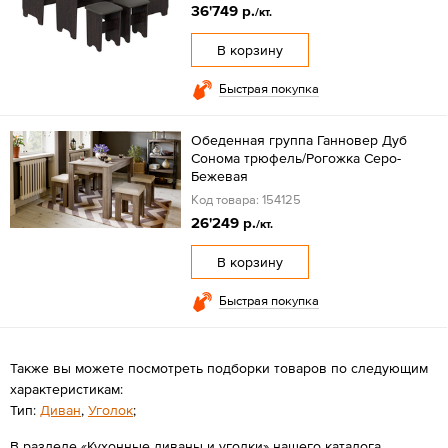
36'749 р.
/кт.
В корзину
Быстрая покупка
Обеденная группа Ганновер Дуб
Сонома трюфель/Рогожка Серо-
Бежевая
Код товара: 154125
26'249 р.
/кт.
В корзину
Быстрая покупка
Также вы можете посмотреть подборки товаров по следующим
характеристикам:
Тип:
Диван
,
Уголок
;
В разделе «Кухонные диваны и уголки» нашего каталога