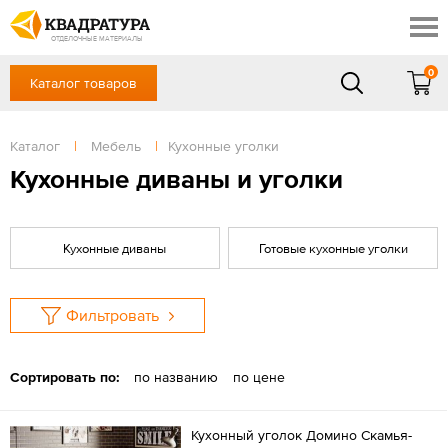
Сочи
Профи
Акции
ОТДЕЛОЧНЫЕ МАТЕРИАЛЫ
Готовые решения
0
Каталог товаров
+7 918 999 1656
Доставка и оплата
Контакты
в будние дни — с 9.00 до 19.00,
Сб, Вс — выходной
Каталог
|
Мебель
|
Кухонные уголки
Отзывы
ЗАКАЗАТЬ ЗВОНОК
Кухонные диваны и уголки
Вход
/
Регистрация
Кухонные диваны
Готовые кухонные уголки
Фильтровать
Сортировать по:
по названию
по цене
Кухонный уголок Домино Скамья-