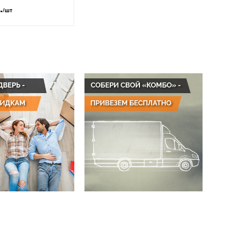
.
/шт