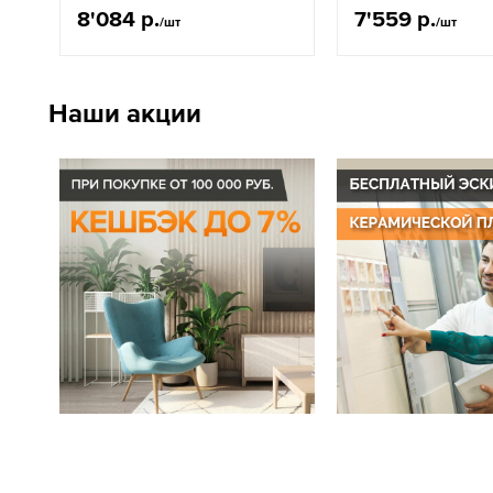
8'084 р.
7'559 р.
/шт
/шт
Наши акции