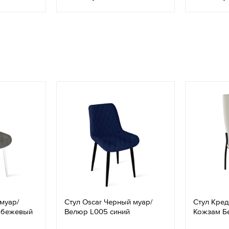
муар/
Стул Oscar Черный муар/
Стул Кред
-бежевый
Велюр L005 синий
Кожзам Б