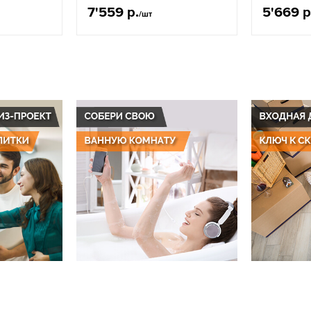
7'559 р.
5'669 р
/шт