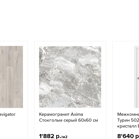
avigator
Керамогранит Axima
Межкомна
Стокгольм серый 60х60 см
Турин 502
кристалл 
1'882 р.
8'640 р
/м2