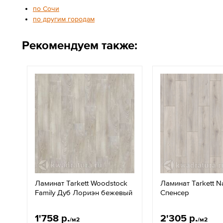
по Сочи
по другим городам
Рекомендуем также:
Ламинат Tarkett Woodstock
Ламинат Tarkett N
Family Дуб Лориэн бежевый
Спенсер
1'758 р.
2'305 р.
/м2
/м2