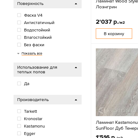
Ламинат Wood Style
Поверхность
Лоэнгрин
Фаска V4
2'037 р.
Антистатичный
/м2
Водостойкий
В корзину
Влагостойкий
Без фаски
Фаска U4
Показать все
Использование для
теплых полов
Да
Производитель
Tarkett
Kronostar
Ламинат Kastamonu
Kastamonu
SunFloor Дуб Тенер
Egger
1'516 р.
/м2