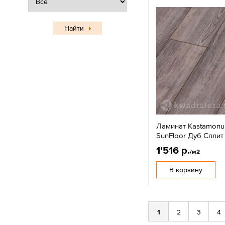
Найти
Ламинат Kastamonu
SunFloor Дуб Сплит
1'516 р.
/м2
В корзину
1
2
3
4