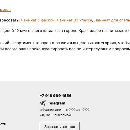
минат
ересовать:
Ламинат с фаской
,
Ламинат 33 класса
,
Ламинат для спал
лщиной 12 мм» нашего каталога в городе Краснодаре насчитывается 9
ий ассортимент товаров в различных ценовых категориях, чтобы в
ты всегда рады проконсультировать вас по интересующим вопроса
+7 918 999 1656
Telegram
в будние дни — с 9.00 до 19.00,
Сб, Вс — выходной
сти
Заказать звонок