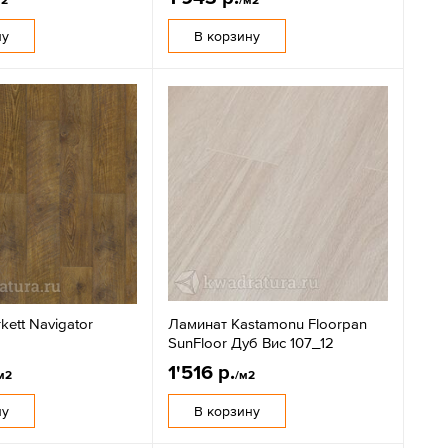
ну
В корзину
kett Navigator
Ламинат Kastamonu Floorpan
SunFloor Дуб Вис 107_12
1'516 р.
м2
/м2
ну
В корзину