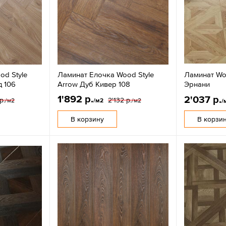
od Style
Ламинат Елочка Wood Style
Ламинат Wo
д 106
Arrow Дуб Кивер 108
Эрнани
1'892 р.
2'037 р.
р.
2'132 р.
/м2
/м2
/м2
/
В корзину
В корзи