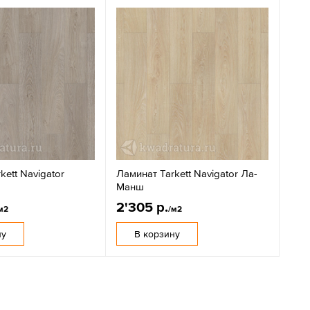
kett Navigator
Ламинат Tarkett Navigator Ла-
Манш
2'305 р.
м2
/м2
ну
В корзину