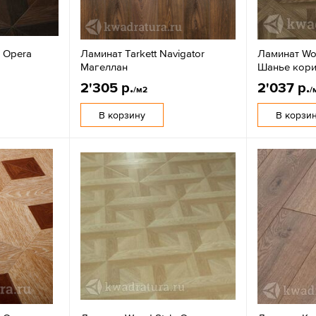
 Opera
Ламинат Tarkett Navigator
Ламинат Wo
Mагеллан
Шанье кор
2'305 р.
2'037 р.
/м2
/
В корзину
В корзи