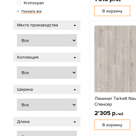
Kronospan
Wood Style
Royce
AGT
Classen
Timber
В корзину
Показать все
Место производства
Коллекция
Ширина
Ламинат Tarkett Nav
Спенсер
2'305 р.
/м2
Длина
В корзину