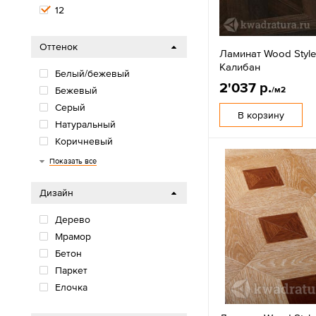
12
Оттенок
Ламинат Wood Style
Калибан
Белый/бежевый
2'037 р.
/м2
Бежевый
Серый
В корзину
Натуральный
Коричневый
Черный
Показать все
Дизайн
Дерево
Мрамор
Бетон
Паркет
Елочка