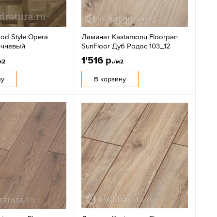
od Style Opera
Ламинат Kastamonu Floorpan
ичневый
SunFloor Дуб Родос 103_12
1'516 р.
м2
/м2
ну
В корзину