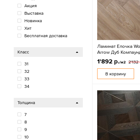
Акция
Выставка
Новинка
Хит
Бесплатная доставка
Ламинат Елочка Wo
Arrow Дуб Компаун
Класс
1'892 р.
2'132 
/м2
31
32
В корзину
33
34
Толщина
7
8
9
10