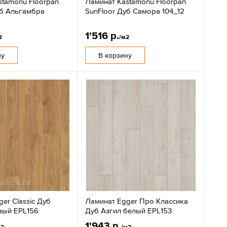
stamonu Floorpan
Ламинат Kastamonu Floorpan
уб Альгамбра
SunFloor Дуб Самора 104_12
1'516 р.
2
/м2
ну
В корзину
er Classic Дуб
Ламинат Egger Про Классика
вый EPL156
Дуб Азгил белый EPL153
1'943 р.
м2
/м2