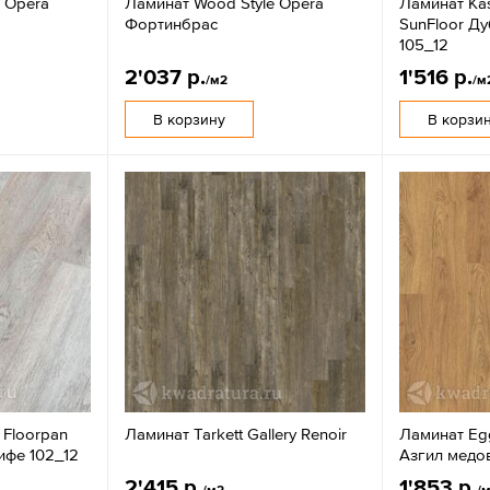
 Opera
Ламинат Wood Style Opera
Ламинат Ka
Фортинбрас
SunFloor Д
105_12
2'037 р.
1'516 р.
/м2
/м
В корзину
В корзи
 Floorpan
Ламинат Tarkett Gallery Renoir
Ламинат Egg
ифе 102_12
Азгил медо
2'415 р.
1'853 р.
/м2
/