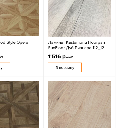
od Style Opera
Ламинат Kastamonu Floorpan
SunFloor Дуб Ривьера 112_12
1'516 р.
м2
/м2
ну
В корзину