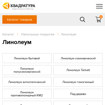
Сочи
Профи
Акции
ОТДЕЛОЧНЫЕ МАТЕРИАЛЫ
Готовые решения
0
Каталог товаров
+7 918 999 1656
Доставка и оплата
Контакты
в будние дни — с 9.00 до 19.00,
Сб, Вс — выходной
Каталог
|
Напольные покрытия
|
Линолеум
Отзывы
ЗАКАЗАТЬ ЗВОНОК
Линолеум
Вход
/
Регистрация
Линолеум бытовой
Линолеум коммерческий
Линолеум
Линолеум Tarkett
полукоммерческий
Линолеум антистатический
Линолеум гомогенный
Линолеум
Под дерево
противопожарный КМ2