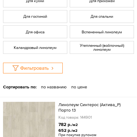
Для кухни
Для прихожей
Для гостиной
Для спальни
Для офиса
Вспененный линолеум
Утепленный (войлочный)
Каландровый линолеум
линолеум
Фильтровать
Сортировать по:
по названию
по цене
Линолеум Синтерос (Актива_Р)
Порто 13
Код товара: 144901
782 р.
/м2
652 р.
/м2
При покупке рулоном