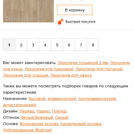
В корзину
Быстрая покупка
1
2
3
4
5
6
7
8
Вас может заинтересовать:
Линолеум толщиной 2 мм
,
Линолеум
для кухни
,
Линолеум для прихожей
,
Линолеум для гостиной
,
Линолеум для спальни
,
Линолеум для офиса
Также вы можете посмотреть подборки товаров по следующим
характеристикам:
Назначение:
бытовой
,
коммерческий
,
полукоммерческий
,
антистатический
;
Дизайн:
Дерево
,
Паркет
,
Плитка
;
Оттенок:
Белый/бежевый
,
Серый
;
Основа:
Вспененная основа
,
Каландровая основа
,
Дублированная (Войлок)
;