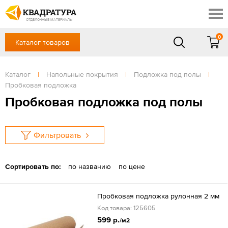
Сочи
Профи
Акции
ОТДЕЛОЧНЫЕ МАТЕРИАЛЫ
Готовые решения
0
Каталог товаров
+7 918 999 1656
Доставка и оплата
Контакты
в будние дни — с 9.00 до 19.00,
Сб, Вс — выходной
Каталог
|
Напольные покрытия
|
Подложка под полы
|
Отзывы
Пробковая подложка
ЗАКАЗАТЬ ЗВОНОК
Пробковая подложка под полы
Вход
/
Регистрация
Фильтровать
Сортировать по:
по названию
по цене
Пробковая подложка рулонная 2 мм
Код товара: 125605
599 р.
/м2