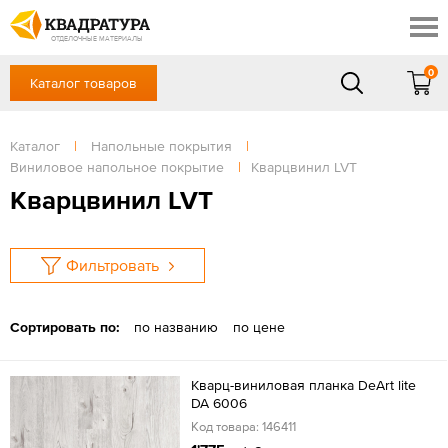
Сочи
Профи
Акции
ОТДЕЛОЧНЫЕ МАТЕРИАЛЫ
Готовые решения
0
Каталог товаров
+7 918 999 1656
Доставка и оплата
Контакты
в будние дни — с 9.00 до 19.00,
Сб, Вс — выходной
Каталог
|
Напольные покрытия
|
Отзывы
Виниловое напольное покрытие
|
Кварцвинил LVT
ЗАКАЗАТЬ ЗВОНОК
Кварцвинил LVT
Вход
/
Регистрация
Фильтровать
Сортировать по:
по названию
по цене
Кварц-виниловая планка DeArt lite
DA 6006
Код товара: 146411