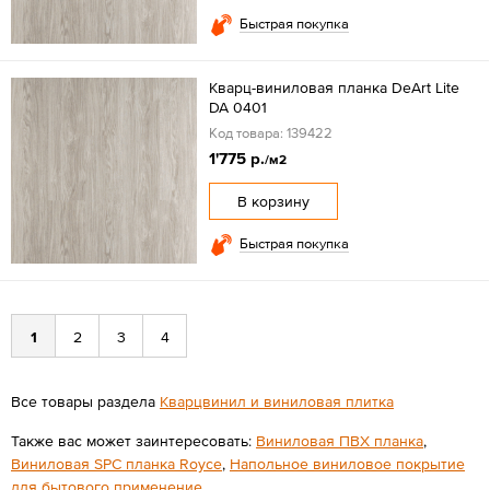
Быстрая покупка
Кварц-виниловая планка DeArt Lite
DA 0401
Код товара: 139422
1'775 р.
/м2
В корзину
Быстрая покупка
1
2
3
4
Все товары раздела
Кварцвинил и виниловая плитка
Также вас может заинтересовать:
Виниловая ПВХ планка
,
Виниловая SPС планка Royce
,
Напольное виниловое покрытие
для бытового применение
.