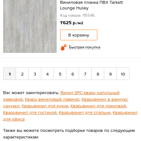
Виниловая планка ПВХ Tarkett
Lounge Husky
Код товара: 115546
1'625 р.
/м2
В корзину
Быстрая покупка
1
2
3
4
5
6
7
8
9
10
Вас может заинтересовать:
Винил SPC кварц напольный
замковой
,
Кварц виниловый ламинат
,
Кварцвинил в ванную/
санузел
,
Кварцвинил для кухни
,
Кварцвинил для прихожей
,
Кварцвинил для гостиной
,
Кварцвинил для спальни
,
Кварцвинил
для офиса
Также вы можете посмотреть подборки товаров по следующим
характеристикам: