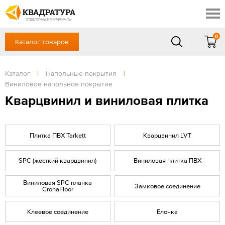
Сочи
Профи
Акции
ОТДЕЛОЧНЫЕ МАТЕРИАЛЫ
Готовые решения
0
Каталог товаров
+7 918 999 1656
Доставка и оплата
Контакты
в будние дни — с 9.00 до 19.00,
Сб, Вс — выходной
Каталог
|
Напольные покрытия
|
Отзывы
Виниловое напольное покрытие
ЗАКАЗАТЬ ЗВОНОК
Кварцвинил и виниловая плитка
Вход
/
Регистрация
Плитка ПВХ Tarkett
Кварцвинил LVT
SPС (жесткий кварцвинил)
Виниловая плитка ПВХ
Виниловая SPC планка
Замковое соединение
CronaFloor
Клеевое соединение
Елочка