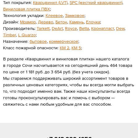
Тип покрытия:
Кварцвинил (LVT)
,
SPС (жесткий кварцвинил)
,
Виниловая плитка ПВХ
;
Технология укладки:
Клеевое
,
Замковое
;
Дизайн:
Мрамор
,
Дерево
,
Бетон
,
Камень
,
Елочка
;
Производитель:
Tarkett
,
DeArt
,
Royce
,
Betta
,
Кронапласт
,
Dew
,
Timber
,
L Quarzo
;
Назначение:
бытовое
,
коммерческое
;
Класс пожарной опасности:
КМ 2
,
КМ 5
;
В разделе «Кварцвинил и виниловая плитка» нашего каталога
в городе Сочи насчитывается на сегодняшний день 464 товара
по цене от 1 181 руб. до 3 654 руб. (без учета скидок).
Мы стараемся поддерживать широкий ассортимент товаров в
различных ценовых категориях, чтобы вы всегда могли выбрать
то, что подходит именно вам. Также наши консультанты всегда
готовы проконсультировать вас и помочь с выбором —
свяжитесь с нами любым удобным для вас способом.