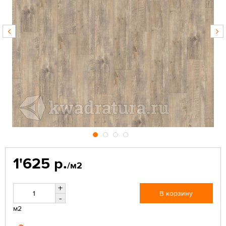
1'625 р.
/м2
+
В корзину
-
м2