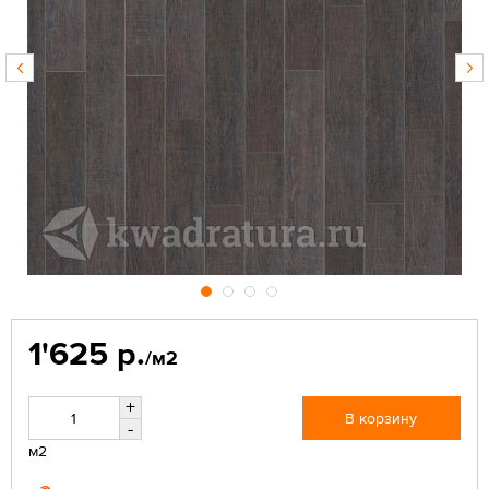
1'625 р.
/м2
+
В корзину
-
м2