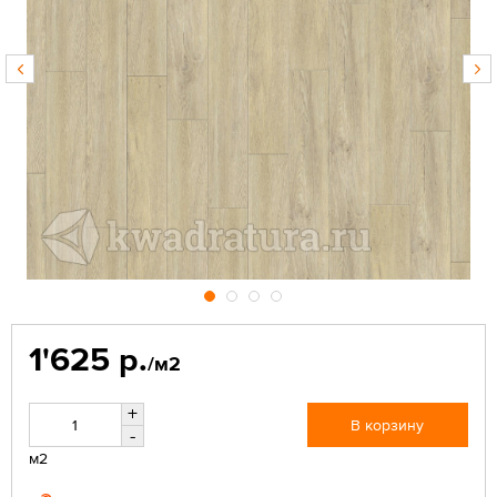
1'625 р.
/м2
+
В корзину
-
м2