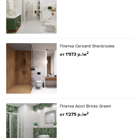
Плитка Cersanit Sherbrooke
2
от 1'973 р./м
Плитка Azori Bricks Green
2
от 1'275 р./м