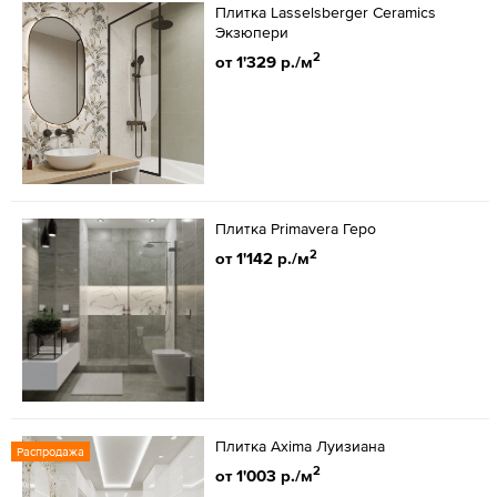
Плитка Lasselsberger Ceramics
Экзюпери
2
от 1'329 р./м
Плитка Primavera Геро
2
от 1'142 р./м
Плитка Axima Луизиана
Распродажа
2
от 1'003 р./м