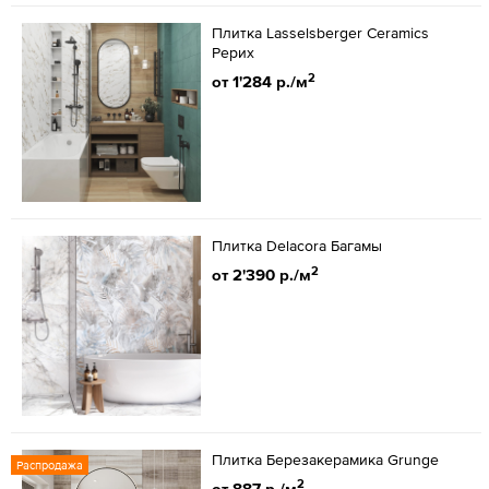
Плитка Lasselsberger Ceramics
Рерих
2
от 1'284 р./м
Плитка Delacora Багамы
2
от 2'390 р./м
Плитка Березакерамика Grunge
Распродажа
2
от 887 р./м