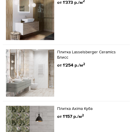
2
от 1'373 р./м
Плитка Lasselsberger Ceramics
Блисс
2
от 1'254 р./м
Плитка Axima Куба
2
от 1'157 р./м