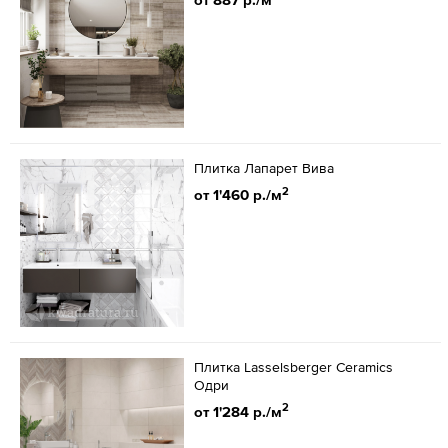
Плитка Лапарет Вива
2
от 1'460 р./м
Плитка Lasselsberger Ceramics
Одри
2
от 1'284 р./м