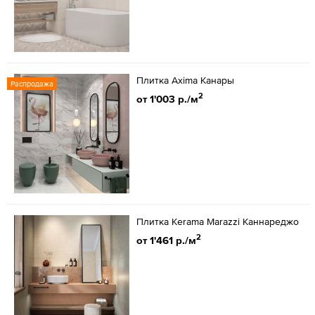
Плитка Axima Канары
Распродажа
2
от 1'003 р./м
Плитка Kerama Marazzi Каннареджо
2
от 1'461 р./м