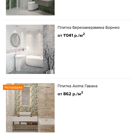
Плитка Березакерамика Борнео
2
от 1'041 р./м
Плитка Axima Гавана
Распродажа
2
от 862 р./м