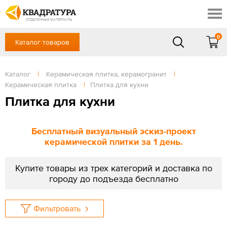
Сочи
Профи
Акции
ОТДЕЛОЧНЫЕ МАТЕРИАЛЫ
Готовые решения
0
Каталог товаров
+7 918 999 1656
Доставка и оплата
Контакты
в будние дни — с 9.00 до 19.00,
Сб, Вс — выходной
Каталог
|
Керамическая плитка, керамогранит
|
Отзывы
Керамическая плитка
|
Плитка для кухни
ЗАКАЗАТЬ ЗВОНОК
Плитка для кухни
Вход
/
Регистрация
Бесплатный визуальный эскиз-проект
керамической плитки за 1 день.
Купите товары из трех категорий и доставка по
городу до подъезда бесплатно
Фильтровать