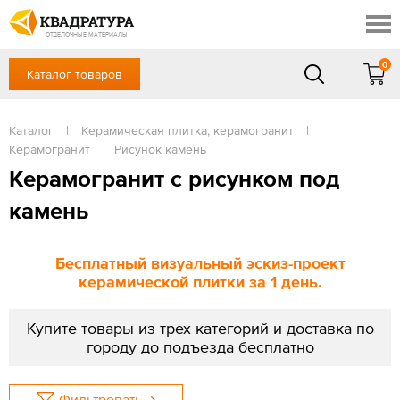
Сочи
Профи
Акции
ОТДЕЛОЧНЫЕ МАТЕРИАЛЫ
Готовые решения
0
Каталог товаров
+7 918 999 1656
Доставка и оплата
Контакты
в будние дни — с 9.00 до 19.00,
Сб, Вс — выходной
Каталог
|
Керамическая плитка, керамогранит
|
Отзывы
Керамогранит
|
Рисунок камень
ЗАКАЗАТЬ ЗВОНОК
Керамогранит с рисунком под
Вход
/
Регистрация
камень
Бесплатный визуальный эскиз-проект
керамической плитки за 1 день.
Купите товары из трех категорий и доставка по
городу до подъезда бесплатно
Фильтровать