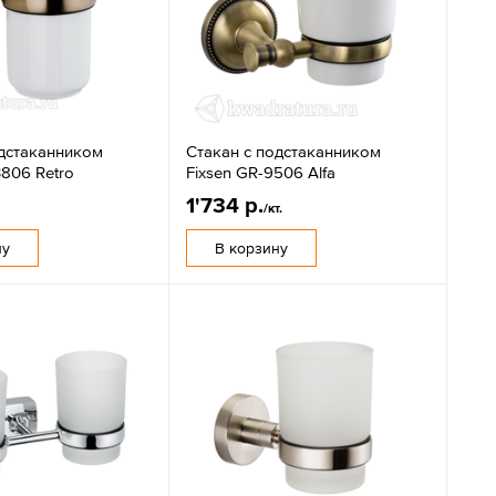
одстаканником
Стакан с подстаканником
3806 Retro
Fixsen GR-9506 Alfa
1'734 р.
/кт.
ну
В корзину