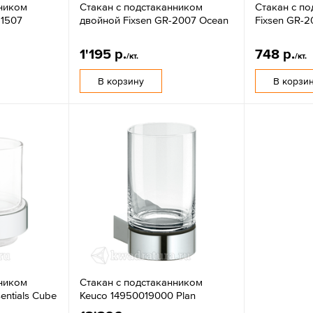
нником
Стакан с подстаканником
Стакан с п
51507
двойной Fixsen GR-2007 Ocean
Fixsen GR-
1'195 р.
748 р.
/кт.
/кт.
В корзину
В корзи
нником
Стакан с подстаканником
entials Cube
Keuco 14950019000 Plan