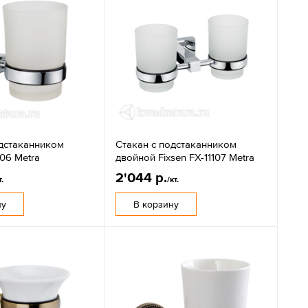
одстаканником
Стакан с подстаканником
106 Metra
двойной Fixsen FX-11107 Metra
2'044 р.
т.
/кт.
ну
В корзину