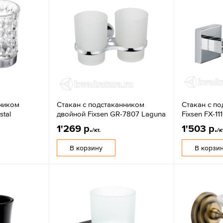
нником
Стакан с подстаканником
Стакан с п
stal
двойной Fixsen GR-7807 Laguna
Fixsen FX-11
1'269 р.
1'503 р.
/кт.
/к
В корзину
В корзи