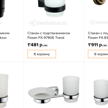
нником
Стакан с подстаканником
Стакан с п
ksor
Fixsen FX-97806 Trend
Fixsen FX-8
1'481 р.
1'911 р.
/кт.
/кт.
В корзину
В корзи