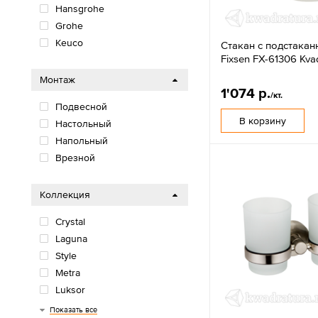
Hansgrohe
Grohe
Keuco
Стакан с подстака
Fixsen FX-61306 Kva
Монтаж
1'074 р.
/кт.
Подвесной
В корзину
Настольный
Напольный
Врезной
Коллекция
Crystal
Laguna
Style
Metra
Luksor
Trend
Retro
Alfa
Kvadro
Modern
Ocean
Hotel
Logis Universal
Addstoris
Essentials
Essentials Cube
Plan
Показать все