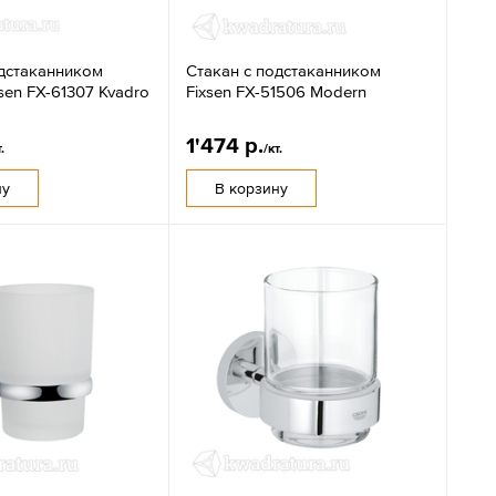
одстаканником
Стакан с подстаканником
sen FX-61307 Kvadro
Fixsen FX-51506 Modern
1'474 р.
.
/кт.
ну
В корзину