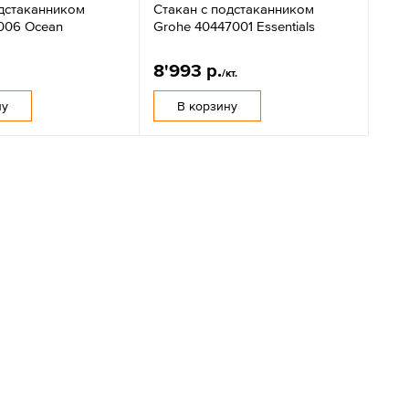
одстаканником
Стакан с подстаканником
2006 Ocean
Grohe 40447001 Essentials
8'993 р.
/кт.
ну
В корзину