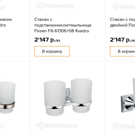
нником
Стакан с
Стакан с п
dro
подстаканником+мыльница
двойной Fix
Fixsen FX-61306+08 Kvadro
2'147 р.
2'147 р.
/кт.
/кт
В корзину
В корзи