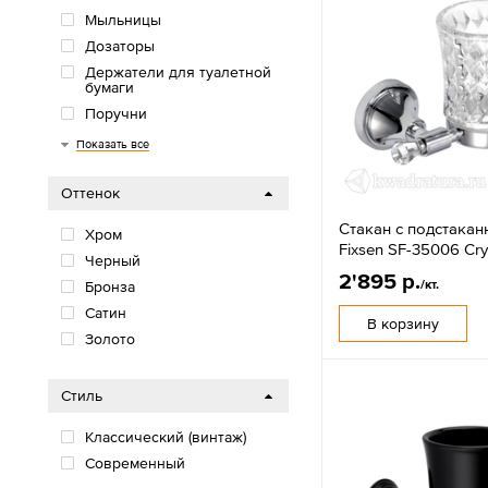
Мыльницы
Дозаторы
Держатели для туалетной
бумаги
Поручни
Держатели для фена
Полки
Корзины и ведра
Крючки
Полотенцедержатели
Показать все
Оттенок
Стакан с подстака
Хром
Fixsen SF-35006 Cry
Черный
2'895 р.
/кт.
Бронза
Сатин
В корзину
Золото
Стиль
Классический (винтаж)
Современный