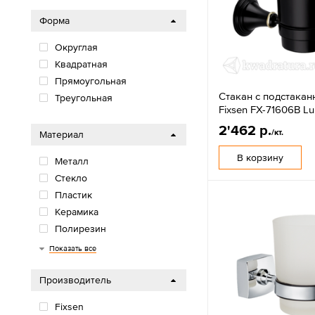
Форма
Округлая
Квадратная
Прямоугольная
Стакан с подстака
Треугольная
Fixsen FX-71606B Lu
2'462 р.
/кт.
Материал
В корзину
Металл
Стекло
Пластик
Керамика
Полирезин
Хрусталь
Показать все
Производитель
Fixsen