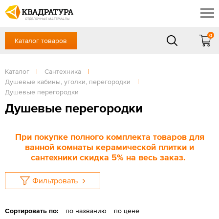
Сочи
Профи
Акции
ОТДЕЛОЧНЫЕ МАТЕРИАЛЫ
Готовые решения
0
Каталог товаров
+7 918 999 1656
Доставка и оплата
Контакты
в будние дни — с 9.00 до 19.00,
Сб, Вс — выходной
Каталог
|
Сантехника
|
Отзывы
Душевые кабины, уголки, перегородки
|
ЗАКАЗАТЬ ЗВОНОК
Душевые перегородки
Вход
/
Регистрация
Душевые перегородки
При покупке полного комплекта товаров для
ванной комнаты керамической плитки и
сантехники скидка 5% на весь заказ.
Фильтровать
Сортировать по:
по названию
по цене