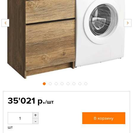
35'021 р.
/шт
+
В корзину
-
шт