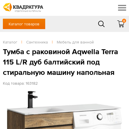
Сочи
Профи
Акции
ОТДЕЛОЧНЫЕ МАТЕРИАЛЫ
Готовые решения
0
Каталог товаров
+7 918 999 1656
Доставка и оплата
Контакты
в будние дни — с 9.00 до 19.00,
Сб, Вс — выходной
Каталог
|
Сантехника
|
Мебель для ванной
Отзывы
ЗАКАЗАТЬ ЗВОНОК
Тумба с раковиной Aqwella Terra
Вход
/
Регистрация
115 L/R дуб балтийский под
стиральную машину напольная
Код товара: 163182