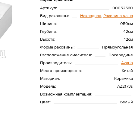
Артикул:
00052560
Вид раковины:
Накладная
,
Раковина-чаша
Ширина:
050см
Глубина:
42см
Высота:
12см
Форма раковины:
Прямоугольная
Расположение смесителя:
Посередине
Производитель:
Azario
Место производства:
Китай
Материал:
Керамика
Модель:
AZ2173s
Возможная комплектация:
Цвет:
Белый