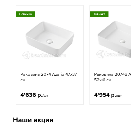
Новинка
Новинка
Раковина 2074 Azario 47x37
Раковина 2074B A
см
52x41 см
4'636 р.
4'954 р.
/шт
/шт
Наши акции