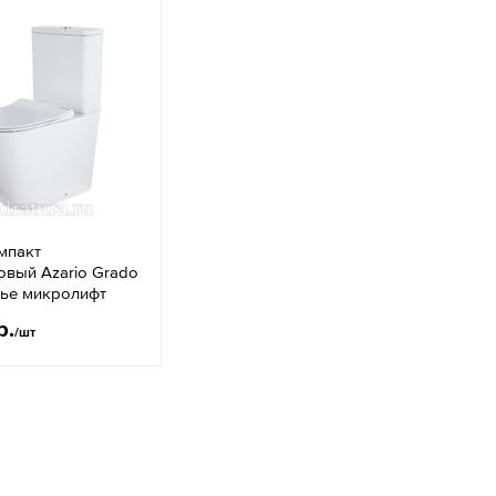
мпакт
овый Azario Grado
нье микролифт
р.
/шт