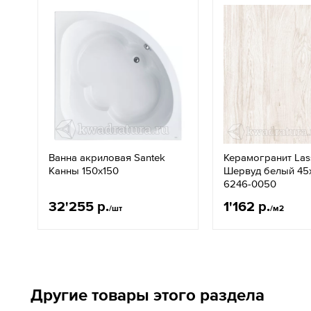
Ванна акриловая Santek
Керамогранит Las
Канны 150х150
Шервуд белый 45
6246-0050
32'255 р.
1'162 р.
/шт
/м2
Другие товары этого раздела