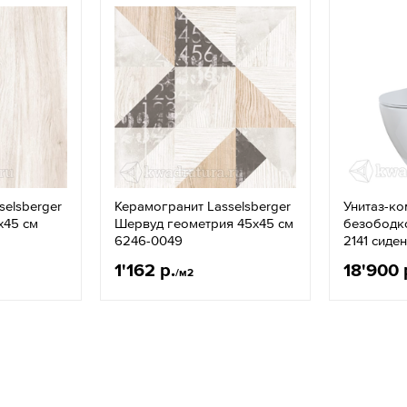
selsberger
Керамогранит Lasselsberger
Унитаз-ко
х45 см
Шервуд геометрия 45х45 см
безободк
6246-0049
2141 сиде
1'162 р.
18'900 
/м2