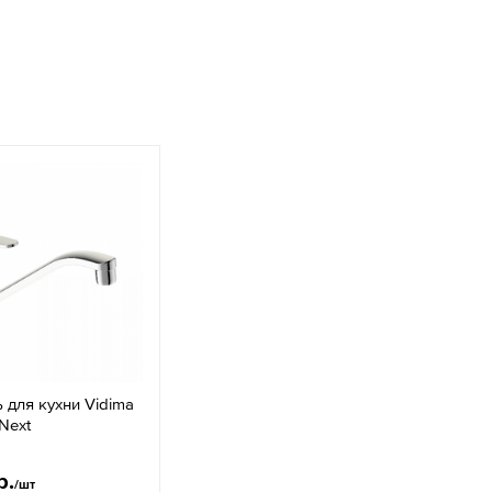
 для кухни Vidima
Next
р.
/шт