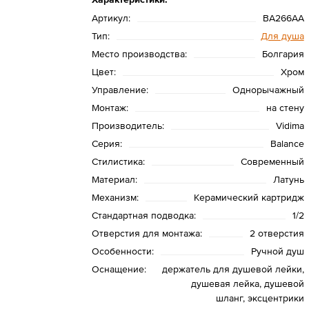
Артикул:
BA266AA
Тип:
Для душа
Место производства:
Болгария
Цвет:
Хром
Управление:
Однорычажный
Монтаж:
на стену
Производитель:
Vidima
Серия:
Balance
Стилистика:
Современный
Материал:
Латунь
Механизм:
Керамический картридж
Стандартная подводка:
1/2
Отверстия для монтажа:
2 отверстия
Особенности:
Ручной душ
Оснащение:
держатель для душевой лейки,
душевая лейка, душевой
шланг, эксцентрики