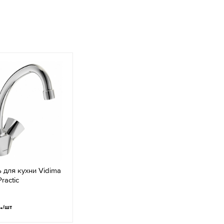
 для кухни Vidima
ractic
.
/шт