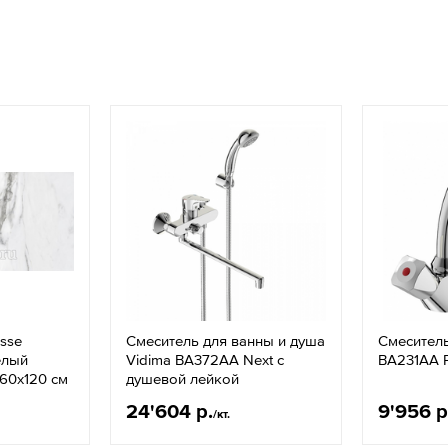
sse
Смеситель для ванны и душа
Смеситель
елый
Vidima BA372AA Next с
BA231AA P
60х120 см
душевой лейкой
24'604 р.
9'956 р
/кт.