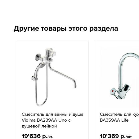
Другие товары этого раздела
Смеситель для ванны и душа
Смеситель для кух
Vidima BA239AA Uno с
BA359AA Life
душевой лейкой
19'636 р.
10'369 р.
/кт.
/шт