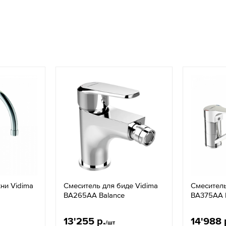
ни Vidima
Смеситель для биде Vidima
Смеситель
BA265AA Balance
BA375AA 
13'255 р.
14'988 
/шт