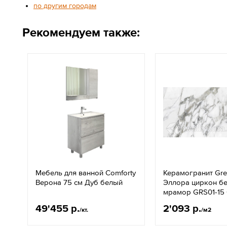
по другим городам
Рекомендуем также:
Мебель для ванной Comforty
Керамогранит Gre
Верона 75 см Дуб белый
Эллора циркон б
мрамор GRS01-15 
49'455 р.
2'093 р.
/кт.
/м2