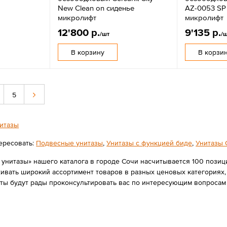
New Clean on сиденье
AZ-0053 SP
микролифт
микролифт
12'800 р.
9'135 р.
/шт
/
В корзину
В корзи
5
итазы
ересовать:
Подвесные унитазы
,
Унитазы с функцией биде
,
Унитазы C
нитазы» нашего каталога в городе Сочи насчитывается 100 позиций 
вать широкий ассортимент товаров в разных ценовых категориях, 
нты будут рады проконсультировать вас по интересующим вопросам