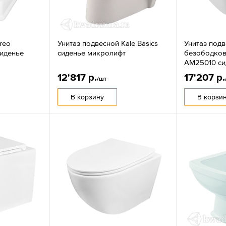
reo
Унитаз подвесной Kale Basics
Унитаз под
сиденье
сиденье микролифт
безободков
AM25010 си
12'817 р.
17'207 р.
/шт
В корзину
В корзи