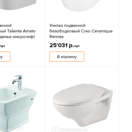
весной
Унитаз подвесной
ый Taliente Amato
безободковый Creo Ceramique
денье микролифт
Rennes
25'031 р.
/шт
/шт
ну
В корзину