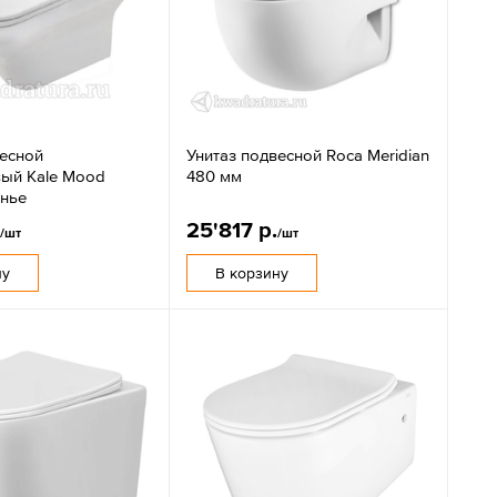
весной
Унитаз подвесной Roсa Meridian
ый Kale Mood
480 мм
енье
.
25'817 р.
/шт
/шт
ну
В корзину