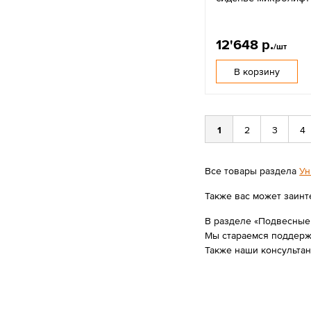
12'648 р.
/шт
В корзину
1
2
3
4
Все товары раздела
Ун
Также вас может заинт
В разделе «Подвесные у
Мы стараемся поддержи
Также наши консульта