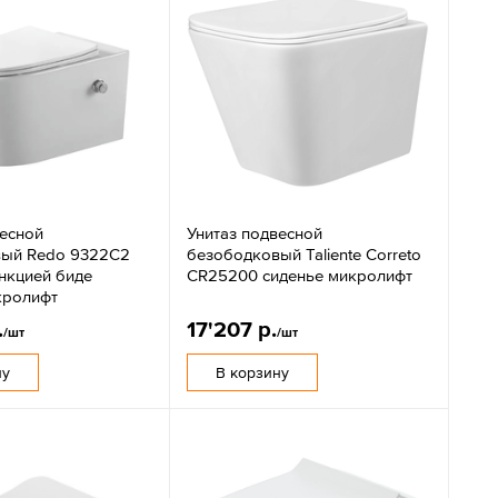
весной
Унитаз подвесной
вый Redo 9322C2
безободковый Taliente Correto
ункцией биде
CR25200 сиденье микролифт
кролифт
.
17'207 р.
/шт
/шт
ну
В корзину