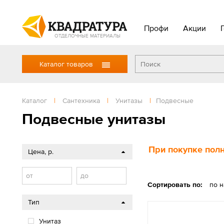
Профи
Акции
ОТДЕЛОЧНЫЕ МАТЕРИАЛЫ
Каталог товаров
Каталог
|
Сантехника
|
Унитазы
|
Подвесные
Подвесные унитазы
При покупке полн
Цена, р.
от
до
Сортировать по:
по 
Тип
Унитаз