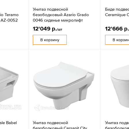
Унитаз подвесной
Биде подве
io Teramo
безободковый Azario Grado
Ceramique O
 AZ-0052
0046 сиденье микролифт
12'049 р.
12'666 р
/шт
В корзину
В корзи
ale Babel
Унитаз подвесной
Унитаз под
безободковый Cersanit City
безободков