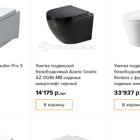
aufen Pro S
Унитаз подвесной
Унитаз под
безободковый Azario Grado
безободко
AZ-0046-MB сиденье
Rimless с ф
микролифт черный
сиденье ми
14'175 р.
33'937 р
/шт
В корзину
В корзи