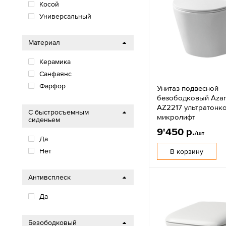
Косой
Универсальный
Материал
Керамика
Санфаянс
Фарфор
Унитаз подвесной
безободковый Azar
AZ2217 ультратонк
С быстросъемным
микролифт
сиденьем
9'450 р.
/шт
Да
Нет
В корзину
Антивсплеск
Да
Безободковый