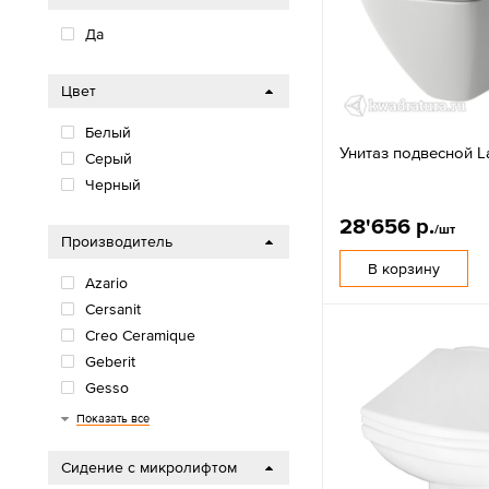
Да
Цвет
Белый
Унитаз подвесной L
Серый
Черный
28'656 р.
/шт
Производитель
В корзину
Azario
Cersanit
Creo Ceramique
Geberit
Gesso
Grossman
Ideal Standard
Jika
Kale
Laufen
Loranto
Norm
Oda
Redo
Roca
Rosa
Sanita
Santek
Santeri
Stworki
Taliente
Vitra
Керамин
Оскольская керамика
Показать все
Сидение с микролифтом