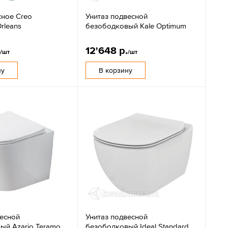
сное Creo
Унитаз подвесной
rleans
безободковый Kale Optimum
.
12'648 р.
/шт
/шт
ну
В корзину
весной
Унитаз подвесной
ый Azario Teramo
безободковый Ideal Standard