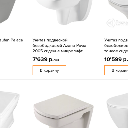
aufen Palace
Унитаз подвесной
Унитаз под
безободковый Azario Pavia
безободков
2005 сиденье микролифт
тонкое сид
7'639 р.
10'599 р
/шт
В корзину
В корзи