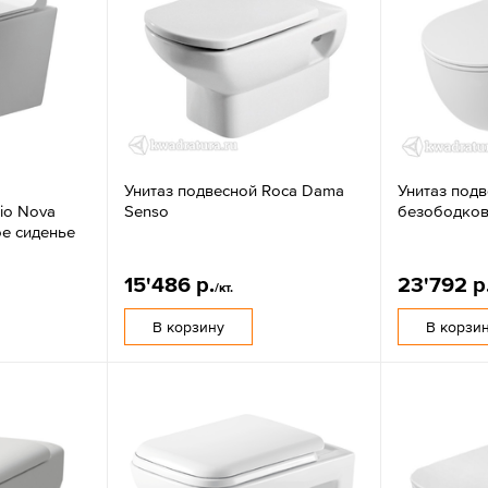
Унитаз подвесной Roca Dama
Унитаз под
io Nova
Senso
безободковы
ое сиденье
15'486 р.
23'792 р
/кт.
В корзину
В корзи