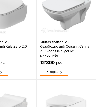
весной
Унитаз подвесной
й Kale Zero 2.0
безободковый Cersanit Carina
XL Clean On сиденье
микролифт
.
12'800 р.
/шт
/шт
ну
В корзину