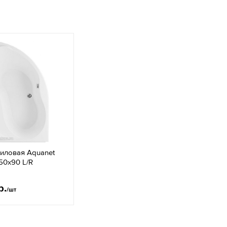
иловая Aquanet
150x90 L/R
р.
/шт