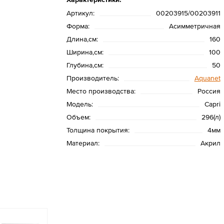
Артикул:
00203915/00203911
Форма:
Асимметричная
Длина,см:
160
Ширина,см:
100
Глубина,см:
50
Производитель:
Aquanet
Место производства:
Россия
Модель:
Capri
Объем:
296(л)
Толщина покрытия:
4мм
Материал:
Акрил