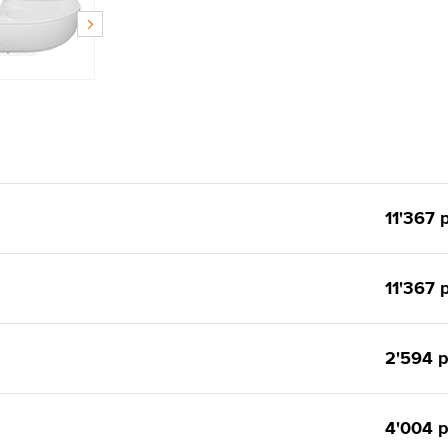
11'367 
11'367 
2'594 р
4'004 р