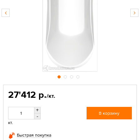
27'412 р.
/кт.
+
В корзину
-
кт.
Быстрая покупка