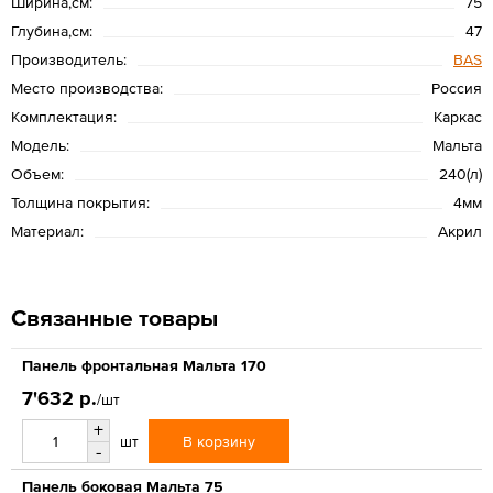
Ширина,см:
75
Глубина,см:
47
Производитель:
BAS
Место производства:
Россия
Комплектация:
Каркас
Модель:
Мальта
Объем:
240(л)
Толщина покрытия:
4мм
Материал:
Акрил
Связанные товары
Панель фронтальная Мальта 170
7'632 р.
/шт
+
В корзину
шт
-
Панель боковая Мальта 75